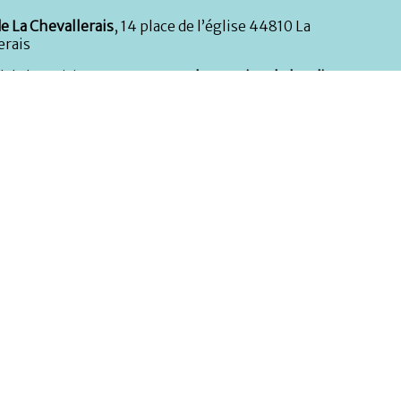
e La Chevallerais
, 14 place de l’église 44810 La
erais
l de la mairie est
ouvert tous les matins du lundi au
i de 8h30 à 12h30 et le samedi de 9h à 12h
. En
ent, l’accueil téléphonique reste ouvert le lundi,
eudi et vendredi de 13h30 à 17h. Durant la période d’été
,
tariat est fermé tous les samedis de mi-juillet à mi-
ne :
02 40 79 10 12
 :
mairie@lachevallerais.fr
 à l’enfance :
02 40 87 52 44
rèche :
02 40 51 89 21
s techniques :
Atelier municipal, rue de la Nouette : 02
9 71