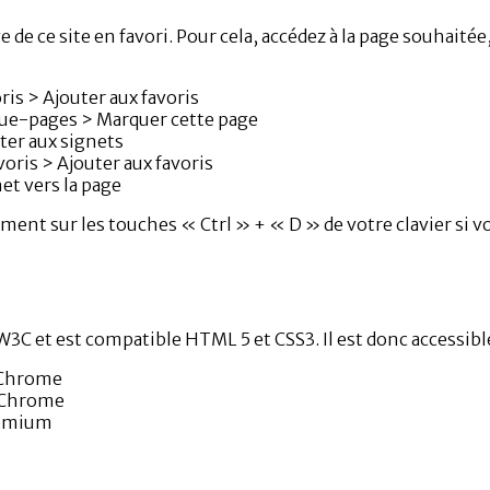
e ce site en favori. Pour cela, accédez à la page souhaitée
ris > Ajouter aux favoris
rque-pages > Marquer cette page
uter aux signets
voris > Ajouter aux favoris
net vers la page
ment sur les touches « Ctrl » + « D » de votre clavier si 
le W3C et est compatible HTML 5 et CSS3. Il est donc accessib
, Chrome
, Chrome
romium