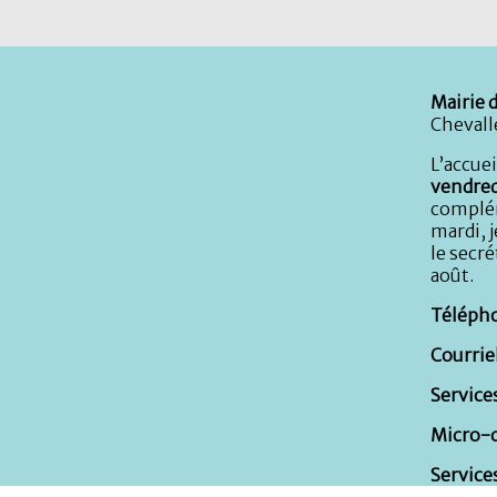
Mairie d
Chevall
L’accuei
vendred
complém
mardi, j
le secré
août.
Télépho
Courriel
Services
Micro-c
Service