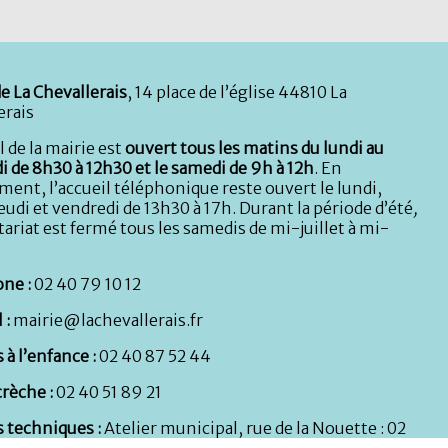
e La Chevallerais
, 14 place de l’église 44810 La
erais
l de la mairie est
ouvert tous les matins du lundi au
i de 8h30 à 12h30 et le samedi de 9h à 12h
. En
ent, l’accueil téléphonique reste ouvert le lundi,
eudi et vendredi de 13h30 à 17h. Durant la période d’été
,
tariat est fermé tous les samedis de mi-juillet à mi-
ne :
02 40 79 10 12
 :
mairie@lachevallerais.fr
 à l’enfance :
02 40 87 52 44
rèche :
02 40 51 89 21
s techniques :
Atelier municipal, rue de la Nouette : 02