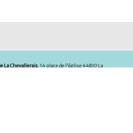
e La Chevallerais
, 14 place de l’église 44810 La
erais
l de la mairie est
ouvert tous les matins du lundi au
i de 8h30 à 12h30 et le samedi de 9h à 12h
. En
ent, l’accueil téléphonique reste ouvert le lundi,
eudi et vendredi de 13h30 à 17h. Durant la période d’été
,
tariat est fermé tous les samedis de mi-juillet à mi-
ne :
02 40 79 10 12