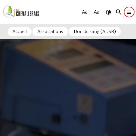
Aa+
Aa-
Accueil
Associations
Don du sang (ADSB)