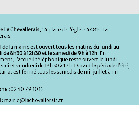
e La Chevallerais
, 14 place de l’église 44810 La
erais
l de la mairie est
ouvert tous les matins du lundi au
i de 8h30 à 12h30 et le samedi de 9h à 12h
. En
ent, l’accueil téléphonique reste ouvert le lundi,
eudi et vendredi de 13h30 à 17h. Durant la période d’été
,
tariat est fermé tous les samedis de mi-juillet à mi-
ne :
02 40 79 10 12
 :
mairie@lachevallerais.fr
 à l’enfance :
02 40 87 52 44
rèche :
02 40 51 89 21
s techniques :
Atelier municipal, rue de la Nouette : 02