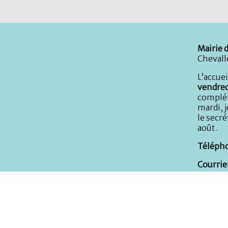
Mairie d
Chevall
L’accuei
vendred
complém
mardi, j
le secré
août.
Télépho
Courriel
Services
Micro-c
Service