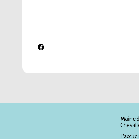
Facebook
Mairie d
Chevall
L’accuei