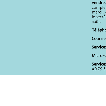
vendred
complém
mardi, j
le secré
août.
Télépho
Courriel
Services
Micro-c
Service
40 79 5