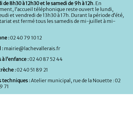
i de 8h30 à 12h30 et le samedi de 9h à 12h
. En
ent, l’accueil téléphonique reste ouvert le lundi,
eudi et vendredi de 13h30 à 17h. Durant la période d’été
,
tariat est fermé tous les samedis de mi-juillet à mi-
ne :
02 40 79 10 12
 :
mairie@lachevallerais.fr
 à l’enfance :
02 40 87 52 44
rèche :
02 40 51 89 21
s techniques :
Atelier municipal, rue de la Nouette : 02
9 71