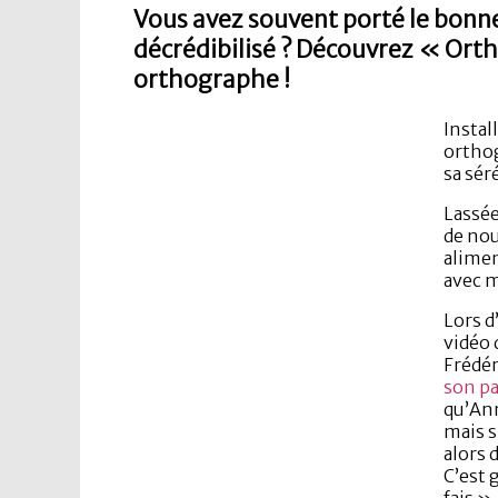
Vous avez souvent porté le bonnet
décrédibilisé ? Découvrez « Ort
orthographe !
Instal
orthog
sa sér
Lassée
de nou
alimen
avec m
Lors d
vidéo 
Frédé
son pa
qu’Ann
mais 
alors 
C’est 
fais »