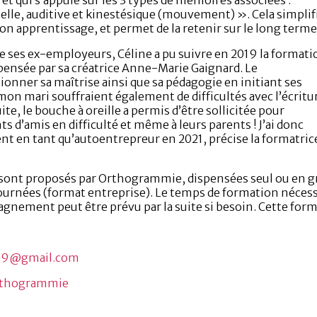
elle, auditive et kinestésique (mouvement) ». Cela simplif
son apprentissage, et permet de la retenir sur le long terme
ue ses ex-employeurs, Céline a pu suivre en 2019 la formati
ensée par sa créatrice Anne-Marie Gaignard. Le
onner sa maîtrise ainsi que sa pédagogie en initiant ses
 mon mari souffraient également de difficultés avec l’écritu
suite, le bouche à oreille a permis d’être sollicitée pour
 d’amis en difficulté et même à leurs parents ! J’ai donc
t en tant qu’auto­entrepreur en 2021, précise la formatric
sont proposés par Orthogrammie, dispensées seul ou en gr
urnées (format entreprise). Le temps de formation nécessa
ement peut être prévu par la suite si besoin. Cette format
y09@gmail.com
thogr
ammie