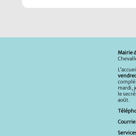
Mairie d
Chevall
L’accuei
vendred
complém
mardi, j
le secré
août.
Télépho
Courriel
Services