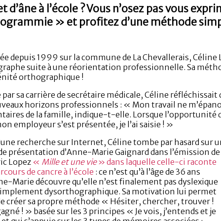
 d’âne à l’école ? Vous n’osez pas vous exprim
hogrammie » et profitez d’une méthode simpl
lée depuis 1999 sur la commune de La Chevallerais, Céline L
raphe suite à une réorientation professionnelle. Sa métho
énité orthographique !
 par sa carrière de secrétaire médicale, Céline réfléchissai
veaux horizons professionnels : « Mon travail ne m’épanou
taires de la famille, indique-t-elle. Lorsque l’opportunit
on employeur s’est présentée, je l’ai saisie ! »
’une recherche sur Internet, Céline tombe par hasard sur 
de présentation d’Anne-Marie Gaignard dans l’émission de
ric Lopez
«
Mille et une vie
» dans laquelle celle-ci raconte
rcours de cancre à l’école
: ce n’est qu’à l’âge de 36 ans
e-Marie découvre qu’elle n’est finalement pas dyslexique
simplement dysorthographique. Sa motivation lui permet
de créer sa propre méthode « Hésiter, chercher, trouver !
gagné ! » basée sur les 3 principes « Je vois, j’entends et je
, et qui s’appuie sur les 3 types de mémoires associées :