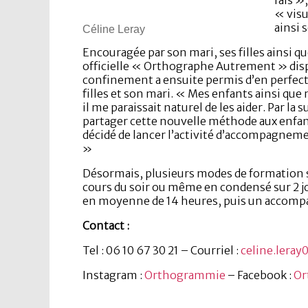
« visu
ainsi 
Céline Leray
Encouragée par son mari, ses filles ainsi q
officielle « Orthographe Autrement » disp
confinement a ensuite permis d’en perfecti
filles et son mari. « Mes enfants ainsi que
il me paraissait naturel de les aider. Par la 
partager cette nouvelle méthode aux enfants
décidé de lancer l’activité d’accompagnemen
»
Désormais, plusieurs modes de formation 
cours du soir ou même en condensé sur 2 jo
en moyenne de 14 heures, puis un accompagn
Contact :
Tel : 06 10 67 30 21 – Courriel :
celine.lera
Instagram :
Orthogrammie
– Facebook :
Or