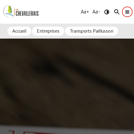
Aa+
Aa-
Accueil
Entreprises
Transports Paillusson