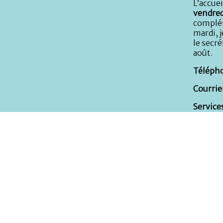
L’accuei
vendred
complém
mardi, j
le secré
août.
Télépho
Courriel
Services
Micro-c
Service
40 79 5