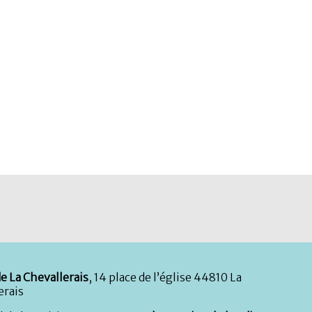
e La Chevallerais
, 14 place de l’église 44810 La
erais