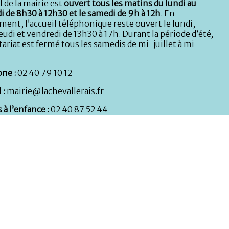
l de la mairie est
ouvert tous les matins du lundi au
i de 8h30 à 12h30 et le samedi de 9h à 12h
. En
ent, l’accueil téléphonique reste ouvert le lundi,
eudi et vendredi de 13h30 à 17h. Durant la période d’été
,
tariat est fermé tous les samedis de mi-juillet à mi-
ne :
02 40 79 10 12
 :
mairie@lachevallerais.fr
 à l’enfance :
02 40 87 52 44
rèche :
02 40 51 89 21
s techniques :
Atelier municipal, rue de la Nouette : 02
9 71