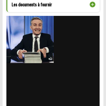
Les documents à fournir
+
+
• Un justificatif d’identité : carte d’identité
récente (valide ou périmée depuis moins de 5
ans) ou passeport récent (valide ou périmé
depuis moins de 5 ans)
• Un justificatif de domicile de moins de 3 mois
mentionnant votre nom et votre adresse du
domicile (facture d’eau, de gaz, d’électricité, de
téléphone, avis d’imposition ou certificat de
non-imposition, quittance de loyer non
manuscrite…).
Si vous venez de vous installer à La
Chevallerais, n’oubliez pas de préciser le nom
de la commune où vous étiez inscrit
auparavant.
Si vous êtes déjà inscrit mais que vous avez
déménagé tout en restant à La Chevallerais,