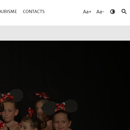
Aa+
Aa-
OURISME
CONTACTS