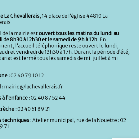
e La Chevallerais
, 14 place de l’église 44810 La
erais
l de la mairie est
ouvert tous les matins du lundi au
i de 8h30 à 12h30 et le samedi de 9h à 12h
. En
ent, l’accueil téléphonique reste ouvert le lundi,
eudi et vendredi de 13h30 à 17h. Durant la période d’été
,
tariat est fermé tous les samedis de mi-juillet à mi-
ne :
02 40 79 10 12
 :
mairie@lachevallerais.fr
 à l’enfance :
02 40 87 52 44
rèche :
02 40 51 89 21
s techniques :
Atelier municipal, rue de la Nouette : 02
9 71