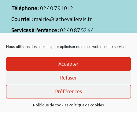
Téléphone :
02 40 79 10 12
Courriel :
mairie@lachevallerais.fr
Services à l’enfance :
02 40 87 52 44
Micro-crèche :
02 40 51 89 21
Nous utilisons des cookies pour optimiser notre site web et notre service.
Services techniques :
Atelier municipal, rue de la
Nouette : 02 40 79 59 71
Accepter
Refuser
Préférences
Politique de cookies
Politique de cookies