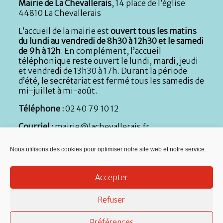
Mairie de La Chevallerais
, 14 place de l’église
44810 La Chevallerais
L’accueil de la mairie est
ouvert tous les matins
du lundi au vendredi de 8h30 à 12h30 et le samedi
de 9h à 12h
. En complément, l’accueil
téléphonique reste ouvert le lundi, mardi, jeudi
et vendredi de 13h30 à 17h. Durant la période
d’été
,
le secrétariat est fermé tous les samedis de
mi-juillet à mi-août.
Téléphone :
02 40 79 10 12
Courriel :
mairie@lachevallerais.fr
Services à l’enfance :
02 40 87 52 44
Nous utilisons des cookies pour optimiser notre site web et notre service.
Micro-crèche :
02 40 51 89 21
Accepter
Services techniques :
Atelier municipal, rue de la
Nouette : 02 40 79 59 71
Refuser
Préférences