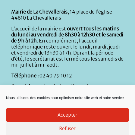
Mairie de La Chevallerais
, 14 place de l’église
44810 La Chevallerais
L’accueil de la mairie est
ouvert tous les matins
du lundi au vendredi de 8h30 à 12h30 et le samedi
de 9h à 12h
. En complément, l’accueil
téléphonique reste ouvert le lundi, mardi, jeudi
et vendredi de 13h30 à 17h. Durant la période
d’été
,
le secrétariat est fermé tous les samedis de
mi-juillet à mi-août.
Téléphone :
02 40 79 10 12
Courriel :
mairie@lachevallerais.fr
Services à l’enfance :
02 40 87 52 44
Nous utilisons des cookies pour optimiser notre site web et notre service.
Micro-crèche :
02 40 51 89 21
Accepter
Services techniques :
Atelier municipal, rue de la
Nouette : 02 40 79 59 71
Refuser