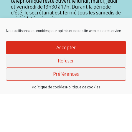
téléphonique reste ouvert le lundi, mardi, jeudi
et vendredi de 13h30 à 17h. Durant la période
d’été
,
le secrétariat est fermé tous les samedis de
mi-juillet à mi-août.
Téléphone :
02 40 79 10 12
Nous utilisons des cookies pour optimiser notre site web et notre service.
Courriel :
mairie@lachevallerais.fr
Accepter
Services à l’enfance :
02 40 87 52 44
Refuser
Micro-crèche :
02 40 51 89 21
Services techniques :
Atelier municipal, rue de la
Préférences
Nouette : 02 40 79 59 71
Politique de cookies
Politique de cookies