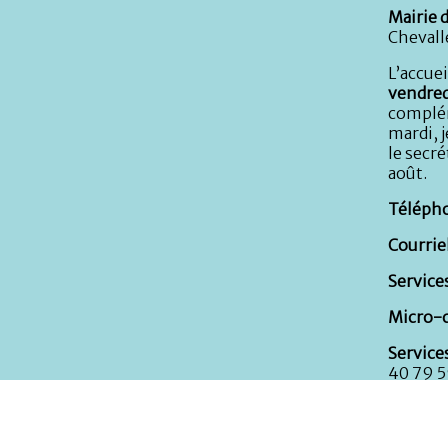
Mairie d
Chevall
L’accuei
vendred
complém
mardi, j
le secré
août.
Télépho
Courriel
Services
Micro-c
Service
40 79 5