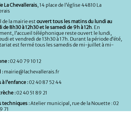
e La Chevallerais
, 14 place de l’église 44810 La
erais
l de la mairie est
ouvert tous les matins du lundi au
i de 8h30 à 12h30 et le samedi de 9h à 12h
. En
ent, l’accueil téléphonique reste ouvert le lundi,
eudi et vendredi de 13h30 à 17h. Durant la période d’été
,
tariat est fermé tous les samedis de mi-juillet à mi-
ne :
02 40 79 10 12
 :
mairie@lachevallerais.fr
 à l’enfance :
02 40 87 52 44
rèche :
02 40 51 89 21
s techniques :
Atelier municipal, rue de la Nouette : 02
9 71