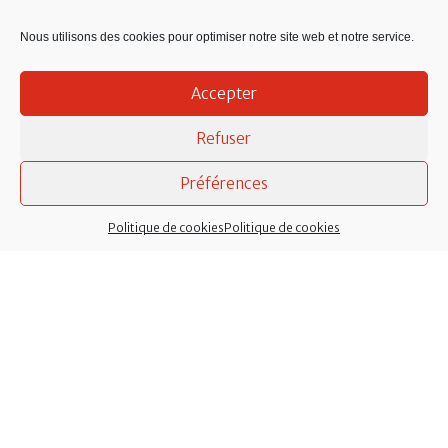
du lundi au vendredi de 8h30 à 12h30 et le samedi
de 9h à 12h
. En complément, l’accueil
Nous utilisons des cookies pour optimiser notre site web et notre service.
téléphonique reste ouvert le lundi, mardi, jeudi
et vendredi de 13h30 à 17h. Durant la période
d’été
,
le secrétariat est fermé tous les samedis de
Accepter
mi-juillet à mi-août.
Refuser
Téléphone :
02 40 79 10 12
Courriel :
mairie@lachevallerais.fr
Préférences
Services à l’enfance :
02 40 87 52 44
Politique de cookies
Politique de cookies
Micro-crèche :
02 40 51 89 21
Services techniques :
Atelier municipal, rue de la
Nouette : 02 40 79 59 71