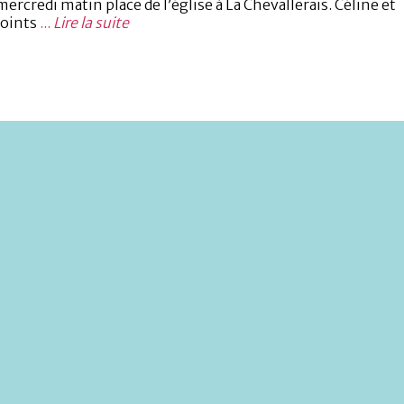
credi matin place de l’église à La Chevallerais. Céline et
joints
...
Lire la suite