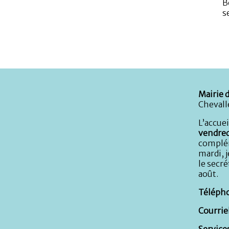
B
s
Mairie d
Chevall
L’accuei
vendred
complém
mardi, j
le secré
août.
Télépho
Courriel
Services