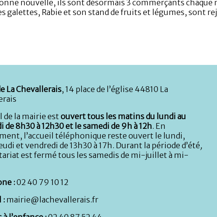
onne nouvelle, ils sont désormais 3 commerçants chaque mer
es galettes, Rabie et son stand de fruits et légumes, sont re
e La Chevallerais
, 14 place de l’église 44810 La
erais
l de la mairie est
ouvert tous les matins du lundi au
i de 8h30 à 12h30 et le samedi de 9h à 12h
. En
ent, l’accueil téléphonique reste ouvert le lundi,
eudi et vendredi de 13h30 à 17h. Durant la période d’été
,
tariat est fermé tous les samedis de mi-juillet à mi-
ne :
02 40 79 10 12
 :
mairie@lachevallerais.fr
 à l’enfance :
02 40 87 52 44