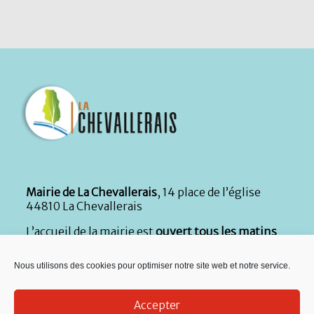
Mairie de La Chevallerais
, 14 place de l’église
44810 La Chevallerais
L’accueil de la mairie est
ouvert tous les matins
du lundi au vendredi de 8h30 à 12h30 et le samedi
de 9h à 12h
. En complément, l’accueil
Nous utilisons des cookies pour optimiser notre site web et notre service.
téléphonique reste ouvert le lundi, mardi, jeudi
et vendredi de 13h30 à 17h. Durant la période
d’été
,
le secrétariat est fermé tous les samedis de
Accepter