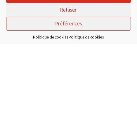
mi-juillet à mi-août.
Refuser
Téléphone :
02 40 79 10 12
Courriel :
mairie@lachevallerais.fr
Préférences
Services à l’enfance :
02 40 87 52 44
Politique de cookies
Politique de cookies
Micro-crèche :
02 40 51 89 21
Services techniques :
Atelier municipal, rue de la
Nouette : 02 40 79 59 71