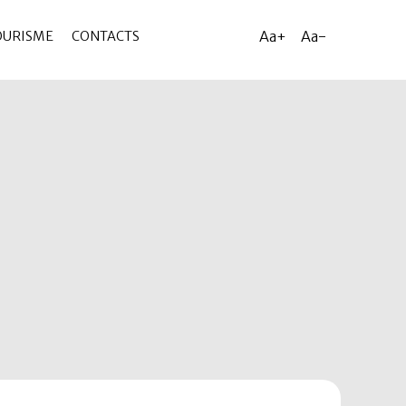
Aa+
Aa-
OURISME
CONTACTS