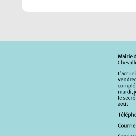
Mairie d
Chevall
L’accuei
vendred
complém
mardi, j
le secré
août.
Télépho
Courriel