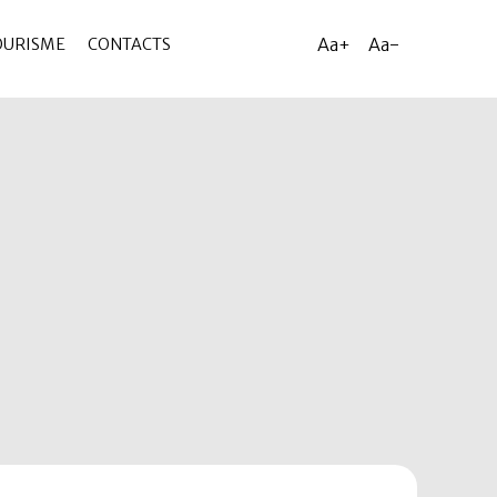
Aa+
Aa-
OURISME
CONTACTS