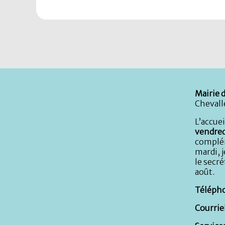
Mairie d
Chevall
L’accuei
vendred
complém
mardi, j
le secré
août.
Télépho
Courriel