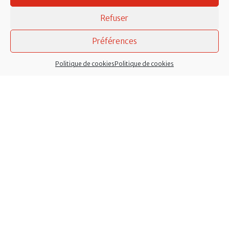
publications
Refuser
Préférences
Politique de cookies
Politique de cookies
Mairie de La Chevallerais
, 14 place de l’église
44810 La Chevallerais
L’accueil de la mairie est
ouvert tous les matins
du lundi au vendredi de 8h30 à 12h30 et le samedi