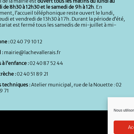
l de la mairie est
ouvert tous les matins du lundi au
i de 8h30 à 12h30 et le samedi de 9h à 12h
. En
ent, l’accueil téléphonique reste ouvert le lundi,
eudi et vendredi de 13h30 à 17h. Durant la période d’été
,
tariat est fermé tous les samedis de mi-juillet à mi-
ne :
02 40 79 10 12
 :
mairie@lachevallerais.fr
 à l’enfance :
02 40 87 52 44
rèche :
02 40 51 89 21
s techniques :
Atelier municipal, rue de la Nouette : 02
9 71
Nous utiliso
Ac