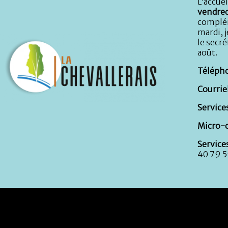
L’accuei
vendred
complém
mardi, j
le secré
août.
Télépho
Courriel
Services
Micro-c
Service
40 79 5