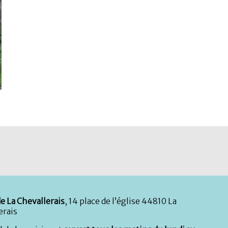
e La Chevallerais
, 14 place de l’église 44810 La
erais