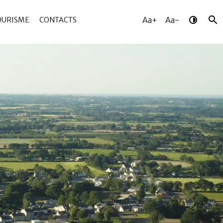
Aa+
Aa-
OURISME
CONTACTS