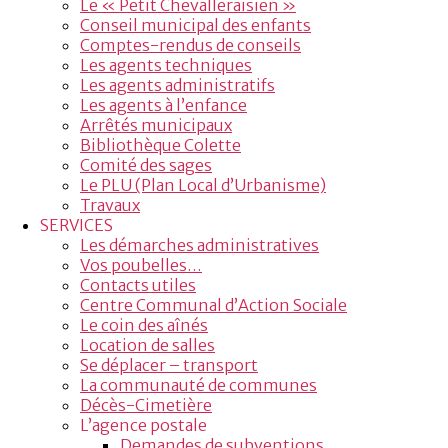
Le « Petit Chevalleraisien »
Conseil municipal des enfants
Comptes-rendus de conseils
Les agents techniques
Les agents administratifs
Les agents à l’enfance
Arrêtés municipaux
Bibliothèque Colette
Comité des sages
Le PLU (Plan Local d’Urbanisme)
Travaux
SERVICES
Les démarches administratives
Vos poubelles…
Contacts utiles
Centre Communal d’Action Sociale
Le coin des aînés
Location de salles
Se déplacer – transport
La communauté de communes
Décès-Cimetière
L’agence postale
Demandes de subventions