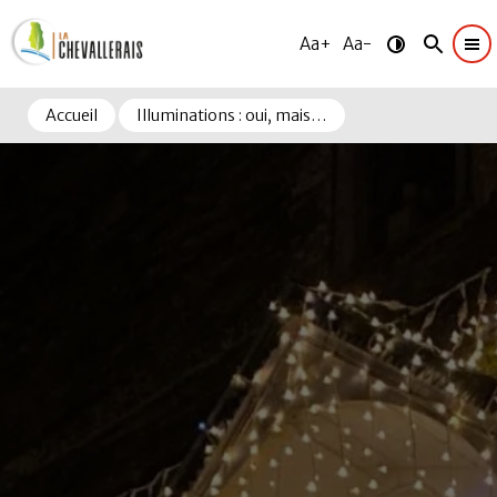
Aa+
Aa-
Accueil
Illuminations : oui, mais…