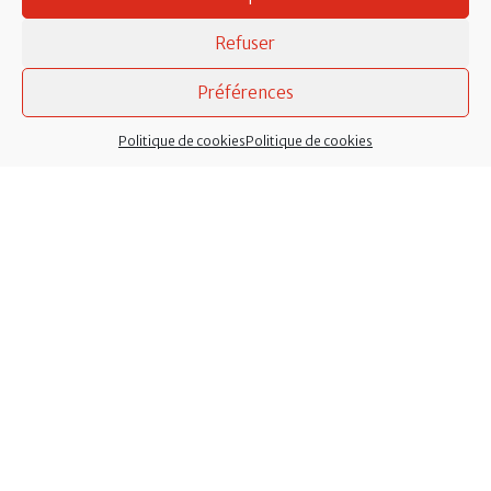
mi-juillet à mi-août.
Refuser
Téléphone :
02 40 79 10 12
Courriel :
mairie@lachevallerais.fr
Préférences
Services à l’enfance :
02 40 87 52 44
Politique de cookies
Politique de cookies
Micro-crèche :
02 40 51 89 21
Services techniques :
Atelier municipal, rue de la
Nouette : 02 40 79 59 71