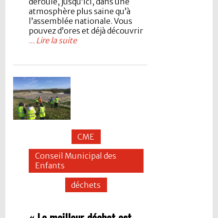
déroule, jusqu’ici, dans une
atmosphère plus saine qu’à
l’assemblée nationale. Vous
pouvez d’ores et déjà découvrir
...
Lire la suite
CME
Conseil Municipal des
Enfants
déchets
« Le meilleur déchet est